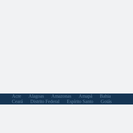
Acre
Alagoas
Amazonas
Amapá
Bahia
Ceará
Distrito Federal
Espírito Santo
Goiás
Maranhão
Minas Gerais
Mato Grosso do Sul
Mato Grosso
Pará
Paraíba
Pernambuco
Piauí
Paraná
Rio de Janeiro
Rio Grande do Norte
Rondônia
Roraima
Rio Grande do Sul
Santa Catarina
Sergipe