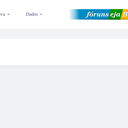
eca
Dados