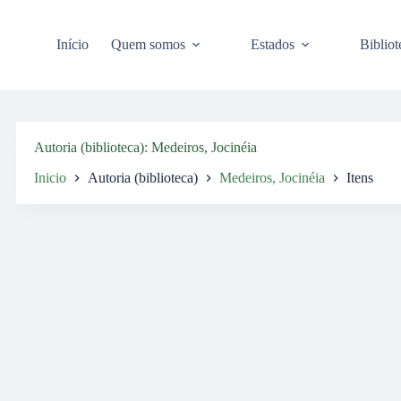
Pular
para
o
Início
Quem somos
Estados
Bibliot
conteúdo
Autoria (biblioteca)
Medeiros, Jocinéia
Inicio
Autoria (biblioteca)
Medeiros, Jocinéia
Itens