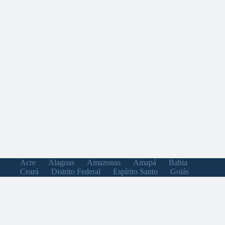
Acre
Alagoas
Amazonas
Amapá
Bahia
Ceará
Distrito Federal
Espírito Santo
Goiás
Maranhão
Minas Gerais
Mato Grosso do Sul
Mato Grosso
Pará
Paraíba
Pernambuco
Piauí
Paraná
Rio de Janeiro
Rio Grande do Norte
Rondônia
Roraima
Rio Grande do Sul
Santa Catarina
Sergipe