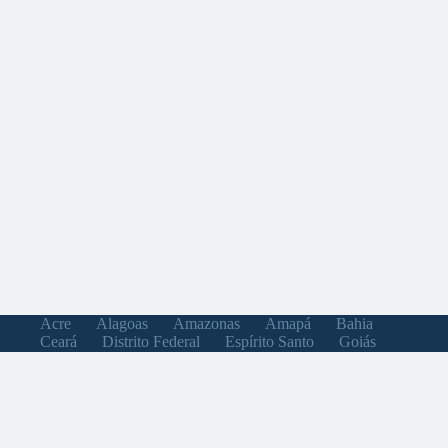
Acre
Alagoas
Amazonas
Amapá
Bahia
Ceará
Distrito Federal
Espírito Santo
Goiás
Maranhão
Minas Gerais
Mato Grosso do Sul
Mato Grosso
Pará
Paraíba
Pernambuco
Piauí
Paraná
Rio de Janeiro
Rio Grande do Norte
Rondônia
Roraima
Rio Grande do Sul
Santa Catarina
Sergipe