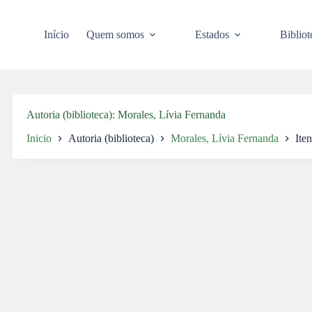
Pular
para
o
Início
Quem somos
Estados
Bibliot
conteúdo
Autoria (biblioteca)
Morales, Lívia Fernanda
Inicio
Autoria (biblioteca)
Morales, Lívia Fernanda
Iten