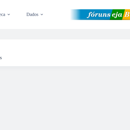
eca
Dados
s