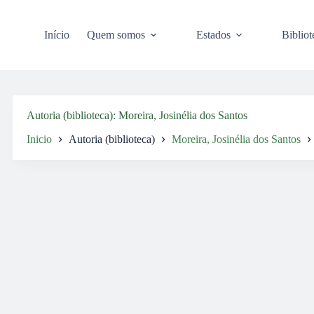
Pular
para
o
Início
Quem somos
Estados
Bibliot
conteúdo
Autoria (biblioteca)
Moreira, Josinélia dos Santos
Inicio
Autoria (biblioteca)
Moreira, Josinélia dos Santos