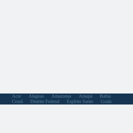
Acre
Alagoas
Amazonas
Amapá
Bahia
Ceará
Distrito Federal
Espírito Santo
Goiás
Maranhão
Minas Gerais
Mato Grosso do Sul
Mato Grosso
Pará
Paraíba
Pernambuco
Piauí
Paraná
Rio de Janeiro
Rio Grande do Norte
Rondônia
Roraima
Rio Grande do Sul
Santa Catarina
Sergipe