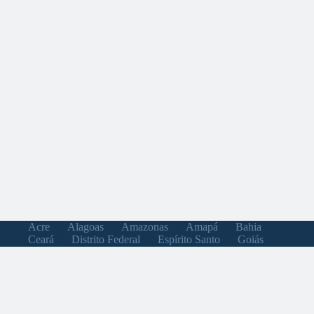
Acre
Alagoas
Amazonas
Amapá
Bahia
Ceará
Distrito Federal
Espírito Santo
Goiás
Maranhão
Minas Gerais
Mato Grosso do Sul
Mato Grosso
Pará
Paraíba
Pernambuco
Piauí
Paraná
Rio de Janeiro
Rio Grande do Norte
Rondônia
Roraima
Rio Grande do Sul
Santa Catarina
Sergipe