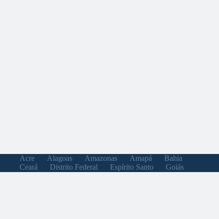
Acre
Alagoas
Amazonas
Amapá
Bahia
Ceará
Distrito Federal
Espírito Santo
Goiás
Maranhão
Minas Gerais
Mato Grosso do Sul
Mato Grosso
Pará
Paraíba
Pernambuco
Piauí
Paraná
Rio de Janeiro
Rio Grande do Norte
Rondônia
Roraima
Rio Grande do Sul
Santa Catarina
Sergipe