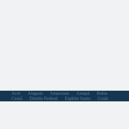
Acre
Alagoas
Amazonas
Amapá
Bahia
Ceará
Distrito Federal
Espírito Santo
Goiás
Maranhão
Minas Gerais
Mato Grosso do Sul
Mato Grosso
Pará
Paraíba
Pernambuco
Piauí
Paraná
Rio de Janeiro
Rio Grande do Norte
Rondônia
Roraima
Rio Grande do Sul
Santa Catarina
Sergipe