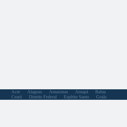
Acre
Alagoas
Amazonas
Amapá
Bahia
Ceará
Distrito Federal
Espírito Santo
Goiás
Maranhão
Minas Gerais
Mato Grosso do Sul
Mato Grosso
Pará
Paraíba
Pernambuco
Piauí
Paraná
Rio de Janeiro
Rio Grande do Norte
Rondônia
Roraima
Rio Grande do Sul
Santa Catarina
Sergipe