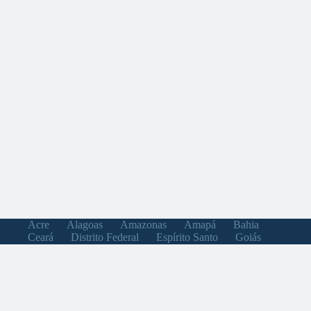
Acre
Alagoas
Amazonas
Amapá
Bahia
Ceará
Distrito Federal
Espírito Santo
Goiás
Maranhão
Minas Gerais
Mato Grosso do Sul
Mato Grosso
Pará
Paraíba
Pernambuco
Piauí
Paraná
Rio de Janeiro
Rio Grande do Norte
Rondônia
Roraima
Rio Grande do Sul
Santa Catarina
Sergipe