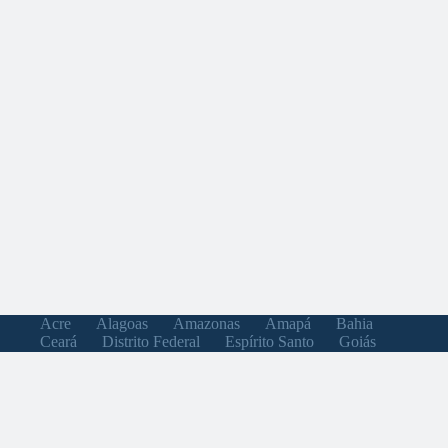
Acre
Alagoas
Amazonas
Amapá
Bahia
Ceará
Distrito Federal
Espírito Santo
Goiás
Maranhão
Minas Gerais
Mato Grosso do Sul
Mato Grosso
Pará
Paraíba
Pernambuco
Piauí
Paraná
Rio de Janeiro
Rio Grande do Norte
Rondônia
Roraima
Rio Grande do Sul
Santa Catarina
Sergipe