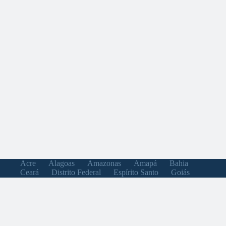
Acre
Alagoas
Amazonas
Amapá
Bahia
Ceará
Distrito Federal
Espírito Santo
Goiás
Maranhão
Minas Gerais
Mato Grosso do Sul
Mato Grosso
Pará
Paraíba
Pernambuco
Piauí
Paraná
Rio de Janeiro
Rio Grande do Norte
Rondônia
Roraima
Rio Grande do Sul
Santa Catarina
Sergipe