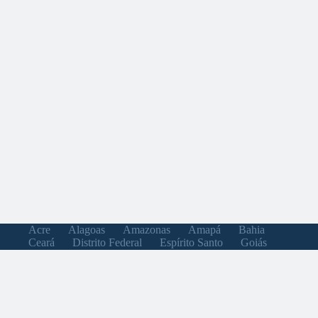
Acre
Alagoas
Amazonas
Amapá
Bahia
Ceará
Distrito Federal
Espírito Santo
Goiás
Maranhão
Minas Gerais
Mato Grosso do Sul
Mato Grosso
Pará
Paraíba
Pernambuco
Piauí
Paraná
Rio de Janeiro
Rio Grande do Norte
Rondônia
Roraima
Rio Grande do Sul
Santa Catarina
Sergipe