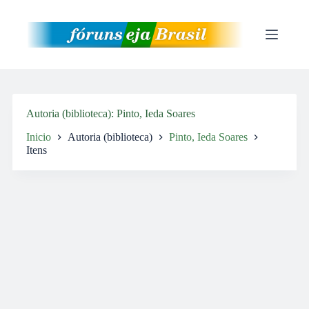
Pular
para
o
conteúdo
Autoria (biblioteca)
Pinto, Ieda Soares
Inicio
Autoria (biblioteca)
Pinto, Ieda Soares
Itens