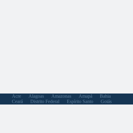
Acre
Alagoas
Amazonas
Amapá
Bahia
Ceará
Distrito Federal
Espírito Santo
Goiás
Maranhão
Minas Gerais
Mato Grosso do Sul
Mato Grosso
Pará
Paraíba
Pernambuco
Piauí
Paraná
Rio de Janeiro
Rio Grande do Norte
Rondônia
Roraima
Rio Grande do Sul
Santa Catarina
Sergipe