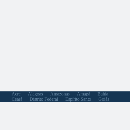
Acre
Alagoas
Amazonas
Amapá
Bahia
Ceará
Distrito Federal
Espírito Santo
Goiás
Maranhão
Minas Gerais
Mato Grosso do Sul
Mato Grosso
Pará
Paraíba
Pernambuco
Piauí
Paraná
Rio de Janeiro
Rio Grande do Norte
Rondônia
Roraima
Rio Grande do Sul
Santa Catarina
Sergipe