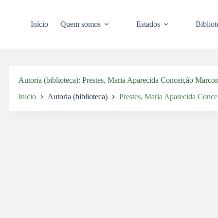
Pular
para
o
Início
Quem somos
Estados
Bibliot
conteúdo
Autoria (biblioteca)
Prestes, Maria Aparecida Conceição Marcon
Inicio
Autoria (biblioteca)
Prestes, Maria Aparecida Conce