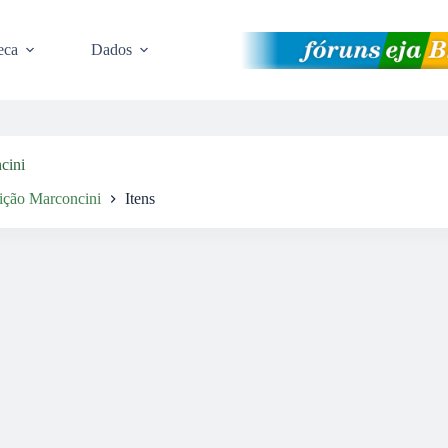
eca
Dados
cini
ição Marconcini
Itens