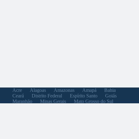
Acre
Alagoas
Amazonas
Amapá
Bahia
Ceará
Distrito Federal
Espírito Santo
Goiás
Maranhão
Minas Gerais
Mato Grosso do Sul
Mato Grosso
Pará
Paraíba
Pernambuco
Piauí
Paraná
Rio de Janeiro
Rio Grande do Norte
Rondônia
Roraima
Rio Grande do Sul
Santa Catarina
Sergipe
São Paulo