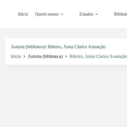
Pular
para
o
Início
Quem somos
Estados
Bibliot
conteúdo
Autoria (biblioteca)
Ribeiro, Anna Clarice Assunção
Inicio
Autoria (biblioteca)
Ribeiro, Anna Clarice Assunção