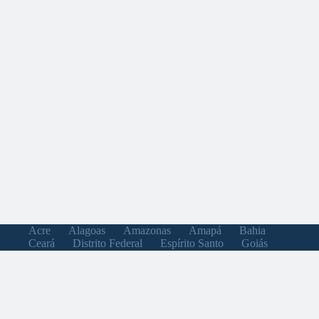
Acre
Alagoas
Amazonas
Amapá
Bahia
Ceará
Distrito Federal
Espírito Santo
Goiás
Maranhão
Minas Gerais
Mato Grosso do Sul
Mato Grosso
Pará
Paraíba
Pernambuco
Piauí
Paraná
Rio de Janeiro
Rio Grande do Norte
Rondônia
Roraima
Rio Grande do Sul
Santa Catarina
Sergipe