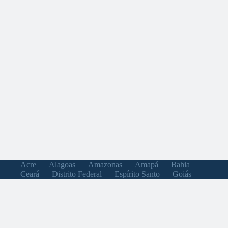
Acre
Alagoas
Amazonas
Amapá
Bahia
Ceará
Distrito Federal
Espírito Santo
Goiás
Maranhão
Minas Gerais
Mato Grosso do Sul
Mato Grosso
Pará
Paraíba
Pernambuco
Piauí
Paraná
Rio de Janeiro
Rio Grande do Norte
Rondônia
Roraima
Rio Grande do Sul
Santa Catarina
Sergipe