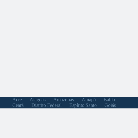
Acre
Alagoas
Amazonas
Amapá
Bahia
Ceará
Distrito Federal
Espírito Santo
Goiás
Maranhão
Minas Gerais
Mato Grosso do Sul
Mato Grosso
Pará
Paraíba
Pernambuco
Piauí
Paraná
Rio de Janeiro
Rio Grande do Norte
Rondônia
Roraima
Rio Grande do Sul
Santa Catarina
Sergipe