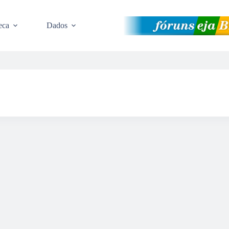
eca
Dados