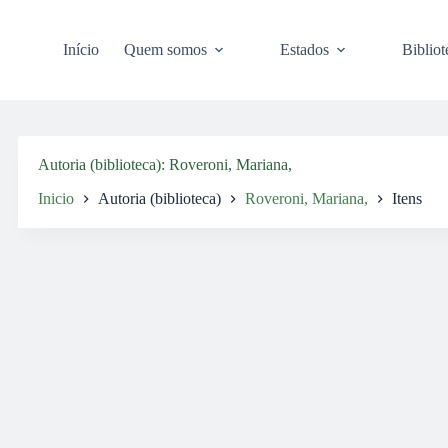
Pular
para
o
Início
Quem somos
Estados
Bibliot
conteúdo
Autoria (biblioteca)
Roveroni, Mariana,
Inicio
Autoria (biblioteca)
Roveroni, Mariana,
Itens