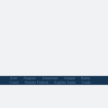
Acre
Alagoas
Amazonas
Amapá
Bahia
Ceará
Distrito Federal
Espírito Santo
Goiás
Maranhão
Minas Gerais
Mato Grosso do Sul
Mato Grosso
Pará
Paraíba
Pernambuco
Piauí
Paraná
Rio de Janeiro
Rio Grande do Norte
Rondônia
Roraima
Rio Grande do Sul
Santa Catarina
Sergipe