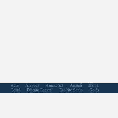
Acre
Alagoas
Amazonas
Amapá
Bahia
Ceará
Distrito Federal
Espírito Santo
Goiás
Maranhão
Minas Gerais
Mato Grosso do Sul
Mato Grosso
Pará
Paraíba
Pernambuco
Piauí
Paraná
Rio de Janeiro
Rio Grande do Norte
Rondônia
Roraima
Rio Grande do Sul
Santa Catarina
Sergipe