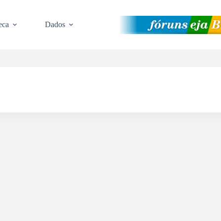
eca
Dados