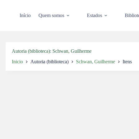
Pular
para
o
Início
Quem somos
Estados
Bibliot
conteúdo
Autoria (biblioteca)
Schwan, Guilherme
Inicio
Autoria (biblioteca)
Schwan, Guilherme
Itens