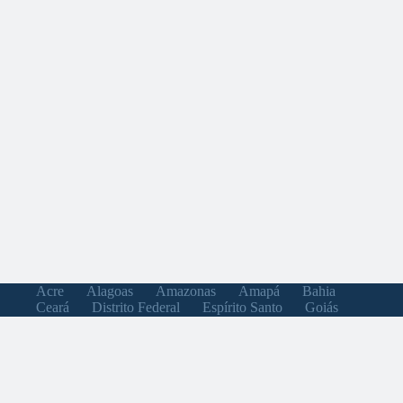
Acre
Alagoas
Amazonas
Amapá
Bahia
Ceará
Distrito Federal
Espírito Santo
Goiás
Maranhão
Minas Gerais
Mato Grosso do Sul
Mato Grosso
Pará
Paraíba
Pernambuco
Piauí
Paraná
Rio de Janeiro
Rio Grande do Norte
Rondônia
Roraima
Rio Grande do Sul
Santa Catarina
Sergipe