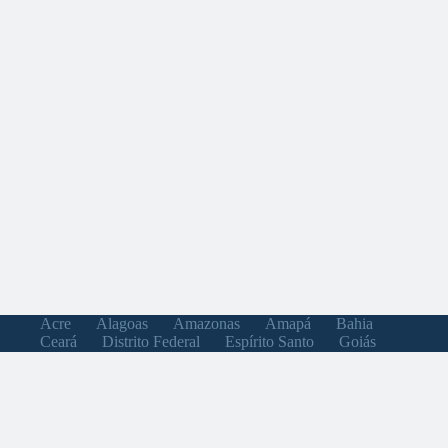
Acre
Alagoas
Amazonas
Amapá
Bahia
Ceará
Distrito Federal
Espírito Santo
Goiás
Maranhão
Minas Gerais
Mato Grosso do Sul
Mato Grosso
Pará
Paraíba
Pernambuco
Piauí
Paraná
Rio de Janeiro
Rio Grande do Norte
Rondônia
Roraima
Rio Grande do Sul
Santa Catarina
Sergipe