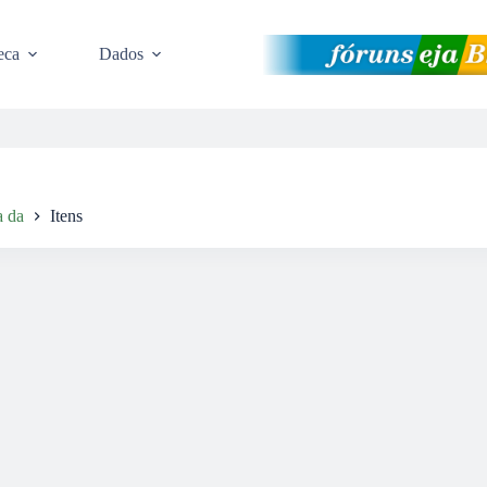
eca
Dados
a da
Itens