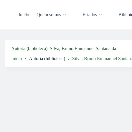
Pular
para
o
Início
Quem somos
Estados
Bibliot
conteúdo
Autoria (biblioteca)
Silva, Bruno Emmanuel Santana da
Inicio
Autoria (biblioteca)
Silva, Bruno Emmanuel Santan