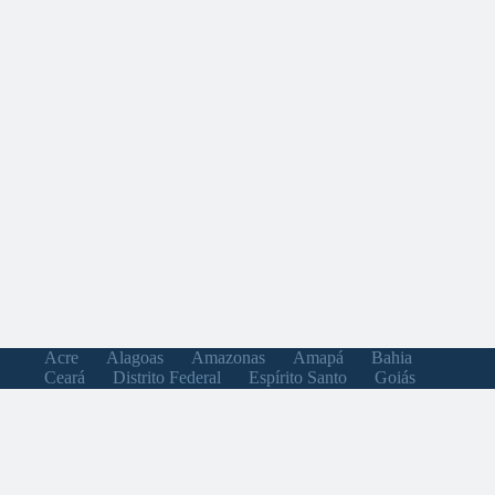
Acre
Alagoas
Amazonas
Amapá
Bahia
Ceará
Distrito Federal
Espírito Santo
Goiás
Maranhão
Minas Gerais
Mato Grosso do Sul
Mato Grosso
Pará
Paraíba
Pernambuco
Piauí
Paraná
Rio de Janeiro
Rio Grande do Norte
Rondônia
Roraima
Rio Grande do Sul
Santa Catarina
Sergipe