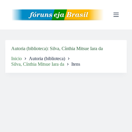
Pular
para
o
conteúdo
Autoria (biblioteca)
Silva, Cínthia Mitsue Iara da
Inicio
Autoria (biblioteca)
Silva, Cínthia Mitsue Iara da
Itens