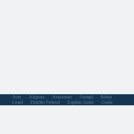
Acre
Alagoas
Amazonas
Amapá
Bahia
Ceará
Distrito Federal
Espírito Santo
Goiás
Maranhão
Minas Gerais
Mato Grosso do Sul
Mato Grosso
Pará
Paraíba
Pernambuco
Piauí
Paraná
Rio de Janeiro
Rio Grande do Norte
Rondônia
Roraima
Rio Grande do Sul
Santa Catarina
Sergipe