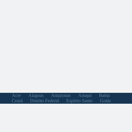
Acre
Alagoas
Amazonas
Amapá
Bahia
Ceará
Distrito Federal
Espírito Santo
Goiás
Maranhão
Minas Gerais
Mato Grosso do Sul
Mato Grosso
Pará
Paraíba
Pernambuco
Piauí
Paraná
Rio de Janeiro
Rio Grande do Norte
Rondônia
Roraima
Rio Grande do Sul
Santa Catarina
Sergipe