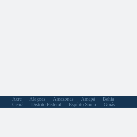
Acre
Alagoas
Amazonas
Amapá
Bahia
Ceará
Distrito Federal
Espírito Santo
Goiás
Maranhão
Minas Gerais
Mato Grosso do Sul
Mato Grosso
Pará
Paraíba
Pernambuco
Piauí
Paraná
Rio de Janeiro
Rio Grande do Norte
Rondônia
Roraima
Rio Grande do Sul
Santa Catarina
Sergipe