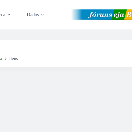
eca
Dados
da
Itens