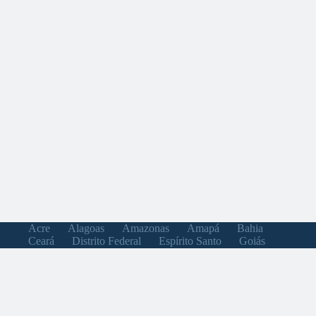
Acre
Alagoas
Amazonas
Amapá
Bahia
Ceará
Distrito Federal
Espírito Santo
Goiás
Maranhão
Minas Gerais
Mato Grosso do Sul
Mato Grosso
Pará
Paraíba
Pernambuco
Piauí
Paraná
Rio de Janeiro
Rio Grande do Norte
Rondônia
Roraima
Rio Grande do Sul
Santa Catarina
Sergipe