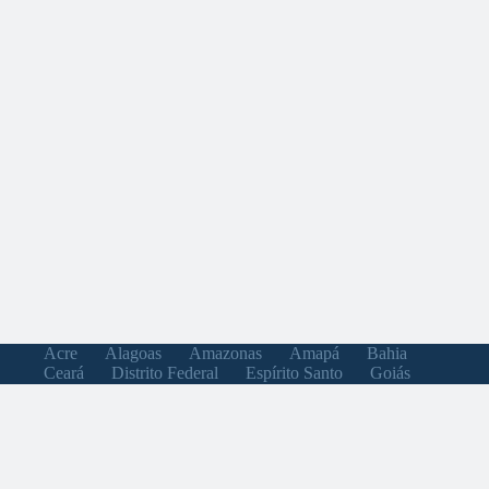
Acre
Alagoas
Amazonas
Amapá
Bahia
Ceará
Distrito Federal
Espírito Santo
Goiás
Maranhão
Minas Gerais
Mato Grosso do Sul
Mato Grosso
Pará
Paraíba
Pernambuco
Piauí
Paraná
Rio de Janeiro
Rio Grande do Norte
Rondônia
Roraima
Rio Grande do Sul
Santa Catarina
Sergipe