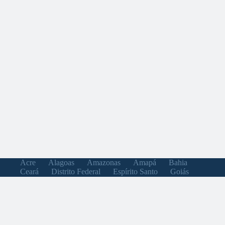
Acre
Alagoas
Amazonas
Amapá
Bahia
Ceará
Distrito Federal
Espírito Santo
Goiás
Maranhão
Minas Gerais
Mato Grosso do Sul
Mato Grosso
Pará
Paraíba
Pernambuco
Piauí
Paraná
Rio de Janeiro
Rio Grande do Norte
Rondônia
Roraima
Rio Grande do Sul
Santa Catarina
Sergipe