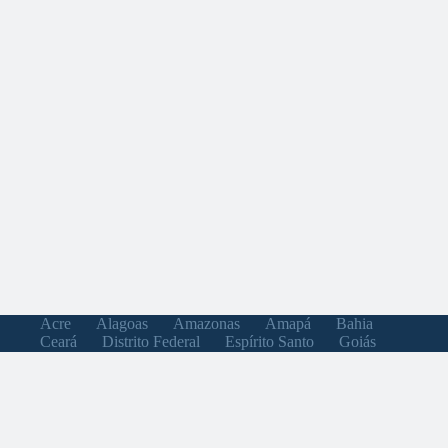
Acre
Alagoas
Amazonas
Amapá
Bahia
Ceará
Distrito Federal
Espírito Santo
Goiás
Maranhão
Minas Gerais
Mato Grosso do Sul
Mato Grosso
Pará
Paraíba
Pernambuco
Piauí
Paraná
Rio de Janeiro
Rio Grande do Norte
Rondônia
Roraima
Rio Grande do Sul
Santa Catarina
Sergipe