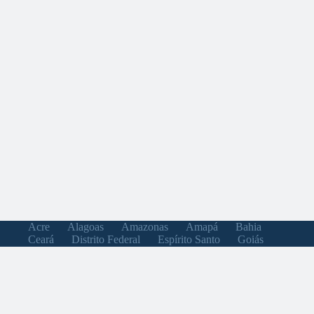
Acre
Alagoas
Amazonas
Amapá
Bahia
Ceará
Distrito Federal
Espírito Santo
Goiás
Maranhão
Minas Gerais
Mato Grosso do Sul
Mato Grosso
Pará
Paraíba
Pernambuco
Piauí
Paraná
Rio de Janeiro
Rio Grande do Norte
Rondônia
Roraima
Rio Grande do Sul
Santa Catarina
Sergipe