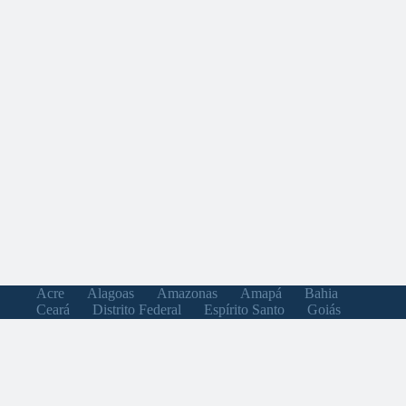
Acre
Alagoas
Amazonas
Amapá
Bahia
Ceará
Distrito Federal
Espírito Santo
Goiás
Maranhão
Minas Gerais
Mato Grosso do Sul
Mato Grosso
Pará
Paraíba
Pernambuco
Piauí
Paraná
Rio de Janeiro
Rio Grande do Norte
Rondônia
Roraima
Rio Grande do Sul
Santa Catarina
Sergipe