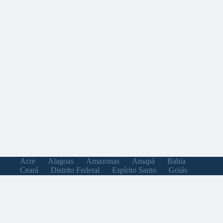
Acre
Alagoas
Amazonas
Amapá
Bahia
Ceará
Distrito Federal
Espírito Santo
Goiás
Maranhão
Minas Gerais
Mato Grosso do Sul
Mato Grosso
Pará
Paraíba
Pernambuco
Piauí
Paraná
Rio de Janeiro
Rio Grande do Norte
Rondônia
Roraima
Rio Grande do Sul
Santa Catarina
Sergipe