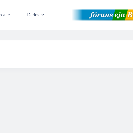
eca
Dados