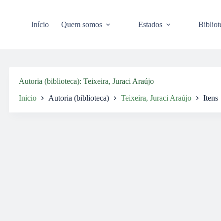
Pular
para
o
Início
Quem somos
Estados
Bibliot
conteúdo
Autoria (biblioteca)
Teixeira, Juraci Araújo
Inicio
Autoria (biblioteca)
Teixeira, Juraci Araújo
Itens