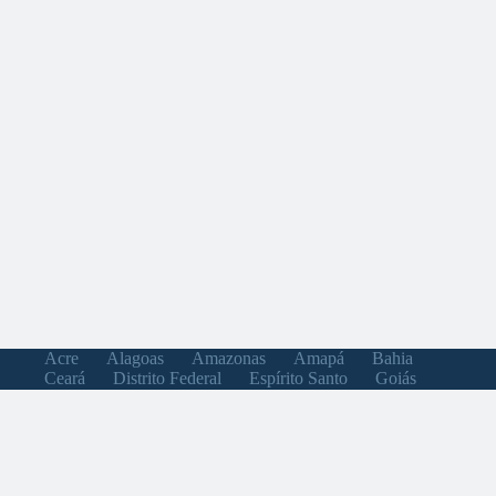
Acre
Alagoas
Amazonas
Amapá
Bahia
Ceará
Distrito Federal
Espírito Santo
Goiás
Maranhão
Minas Gerais
Mato Grosso do Sul
Mato Grosso
Pará
Paraíba
Pernambuco
Piauí
Paraná
Rio de Janeiro
Rio Grande do Norte
Rondônia
Roraima
Rio Grande do Sul
Santa Catarina
Sergipe