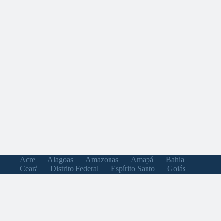
Acre
Alagoas
Amazonas
Amapá
Bahia
Ceará
Distrito Federal
Espírito Santo
Goiás
Maranhão
Minas Gerais
Mato Grosso do Sul
Mato Grosso
Pará
Paraíba
Pernambuco
Piauí
Paraná
Rio de Janeiro
Rio Grande do Norte
Rondônia
Roraima
Rio Grande do Sul
Santa Catarina
Sergipe