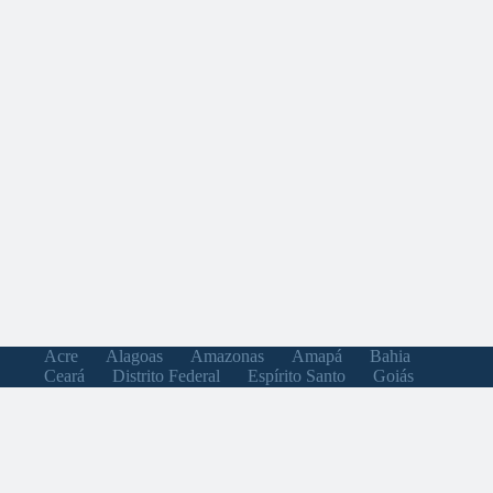
Acre
Alagoas
Amazonas
Amapá
Bahia
Ceará
Distrito Federal
Espírito Santo
Goiás
Maranhão
Minas Gerais
Mato Grosso do Sul
Mato Grosso
Pará
Paraíba
Pernambuco
Piauí
Paraná
Rio de Janeiro
Rio Grande do Norte
Rondônia
Roraima
Rio Grande do Sul
Santa Catarina
Sergipe