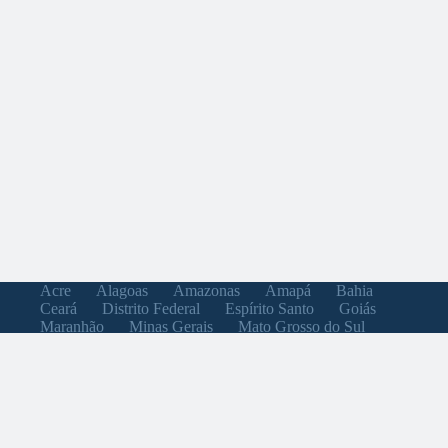
Acre
Alagoas
Amazonas
Amapá
Bahia
Ceará
Distrito Federal
Espírito Santo
Goiás
Maranhão
Minas Gerais
Mato Grosso do Sul
Mato Grosso
Pará
Paraíba
Pernambuco
Piauí
Paraná
Rio de Janeiro
Rio Grande do Norte
Rondônia
Roraima
Rio Grande do Sul
Santa Catarina
Sergipe
São Paulo