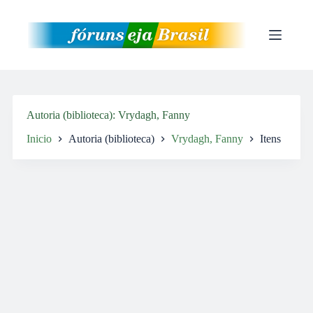
Pular
para
o
conteúdo
Autoria (biblioteca)
Vrydagh, Fanny
Inicio
Autoria (biblioteca)
Vrydagh, Fanny
Itens