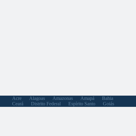
Acre
Alagoas
Amazonas
Amapá
Bahia
Ceará
Distrito Federal
Espírito Santo
Goiás
Maranhão
Minas Gerais
Mato Grosso do Sul
Mato Grosso
Pará
Paraíba
Pernambuco
Piauí
Paraná
Rio de Janeiro
Rio Grande do Norte
Rondônia
Roraima
Rio Grande do Sul
Santa Catarina
Sergipe