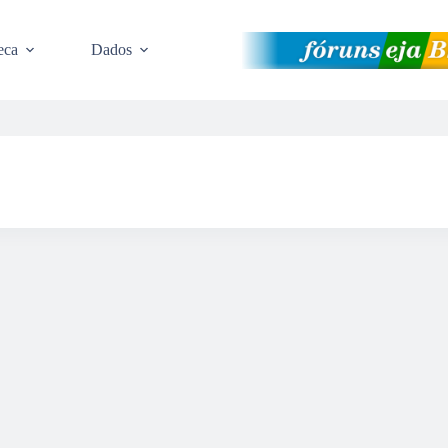
eca
Dados