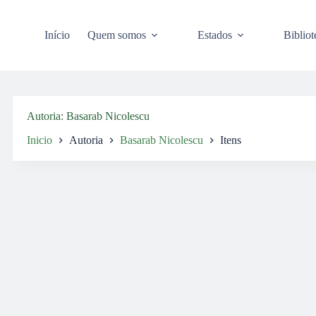
Pular
para
o
Início
Quem somos
Estados
Bibliot
conteúdo
Autoria
Basarab Nicolescu
Inicio
Autoria
Basarab Nicolescu
Itens