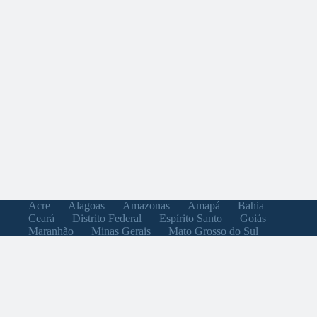
Acre
Alagoas
Amazonas
Amapá
Bahia
Ceará
Distrito Federal
Espírito Santo
Goiás
Maranhão
Minas Gerais
Mato Grosso do Sul
Mato Grosso
Pará
Paraíba
Pernambuco
Piauí
Paraná
Rio de Janeiro
Rio Grande do Norte
Rondônia
Roraima
Rio Grande do Sul
Santa Catarina
Sergipe
São Paulo