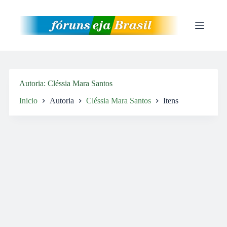
Pular
para
o
conteúdo
Autoria
Cléssia Mara Santos
Inicio
Autoria
Cléssia Mara Santos
Itens